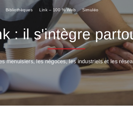
Bibliothèques
Link – 100 % Web
Simuléo
k : il s'intègre parto
s menuisiers, les négoces, les industriels et les réseaux