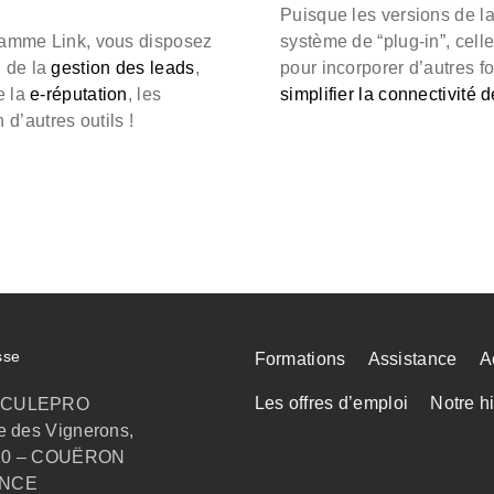
Puisque les versions de l
 gamme Link, vous disposez
système de “plug-in”, cell
, de la
gestion des leads
,
pour incorporer d’autres fo
e la
e-réputation
, les
simplifier la connectivité d
 d’autres outils !
sse
Formations
Assistance
A
Les offres d’emploi
Notre hi
CULEPRO
ue des Vignerons,
20 – COUËRON
NCE