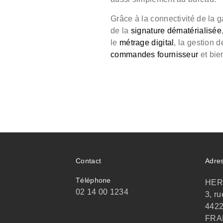
Grâce à la connectivité de la
de la
signature dématérialisée
le
métrage digital
, la gestion d
commandes fournisseur
et bien
Contact
Adre
Téléphone
HER
02 14 00 1234
3, r
442
FRA