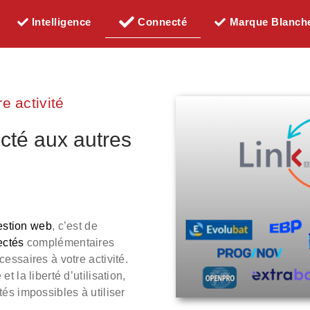
Intelligence
Connecté
Marque Blanch
re activité
ecté aux autres
gestion web
, c’est de
ectés
complémentaires
essaires à votre activité.
t la liberté d’utilisation,
és impossibles à utiliser